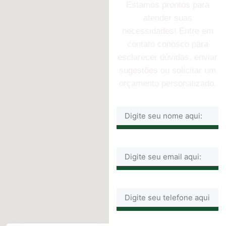
Estamos prontos para
atender suas
necessidades! Entre em
contato conosco para
esclarecer dúvidas, enviar
sugestões ou solicitar um
orçamento personalizado.
Name
Email
Email
Message